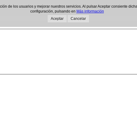
gación de los usuarios y mejorar nuestros servicios. Al pulsar Aceptar consiente d
configuración, pulsando en
Más información
Aceptar
Cancelar