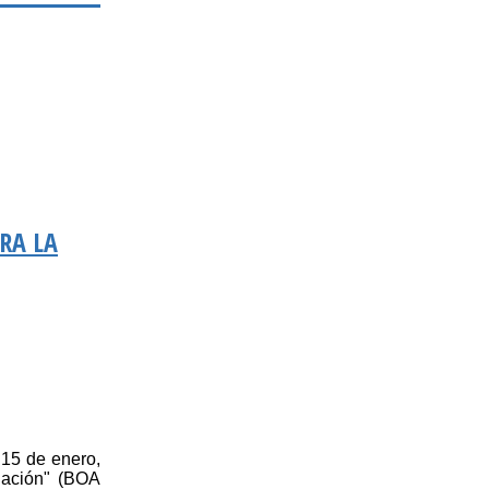
RA LA
15 de enero,
lación" (BOA