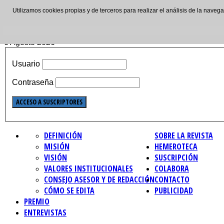
Utilizamos cookies propias y de terceros para realizar el análisis de la nave
ISSN: 2695-4621
6 Agosto 2026
Usuario
Contraseña
DEFINICIÓN
SOBRE LA REVISTA
MISIÓN
HEMEROTECA
VISIÓN
SUSCRIPCIÓN
VALORES INSTITUCIONALES
COLABORA
CONSEJO ASESOR Y DE REDACCIÓN
CONTACTO
CÓMO SE EDITA
PUBLICIDAD
PREMIO
ENTREVISTAS