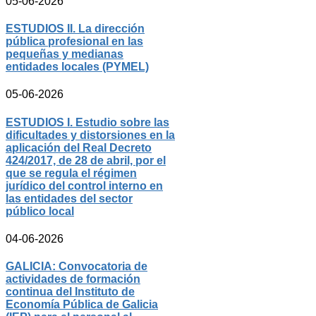
05-06-2026
ESTUDIOS II. La dirección
pública profesional en las
pequeñas y medianas
entidades locales (PYMEL)
05-06-2026
ESTUDIOS I. Estudio sobre las
dificultades y distorsiones en la
aplicación del Real Decreto
424/2017, de 28 de abril, por el
que se regula el régimen
jurídico del control interno en
las entidades del sector
público local
04-06-2026
GALICIA: Convocatoria de
actividades de formación
continua del Instituto de
Economía Pública de Galicia