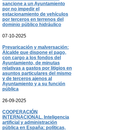
sancione a un Ayuntamiento
por no impedir el
estacionamiento de vehículos
por terceros en terrenos del
dominio público hidráulico
07-10-2025
Prevaricación y malversación:
Alcalde que dispone el pago,
con cargo a los fondos del
Ayuntamiento, de minutas
relativas a gastos por litigios en
asuntos particulares del mismo
y de terceros ajenos al
Ayuntamiento y a su función
pública
26-09-2025
COOPERACIÓN
INTERNACIONAL. Inteligencia
artificial y administración
pública en España: políticas,