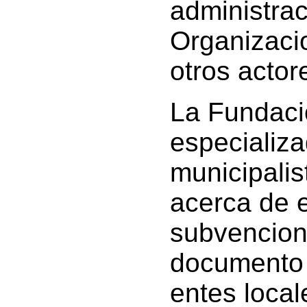
administra
Organizacio
otros actor
La Fundac
especializ
municipali
acerca de e
subvencion
documento s
entes loca