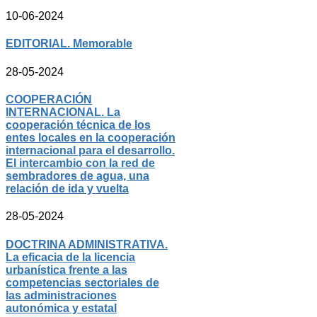
10-06-2024
EDITORIAL. Memorable
28-05-2024
COOPERACIÓN
INTERNACIONAL. La
cooperación técnica de los
entes locales en la cooperación
internacional para el desarrollo.
El intercambio con la red de
sembradores de agua, una
relación de ida y vuelta
28-05-2024
DOCTRINA ADMINISTRATIVA.
La eficacia de la licencia
urbanística frente a las
competencias sectoriales de
las administraciones
autonómica y estatal