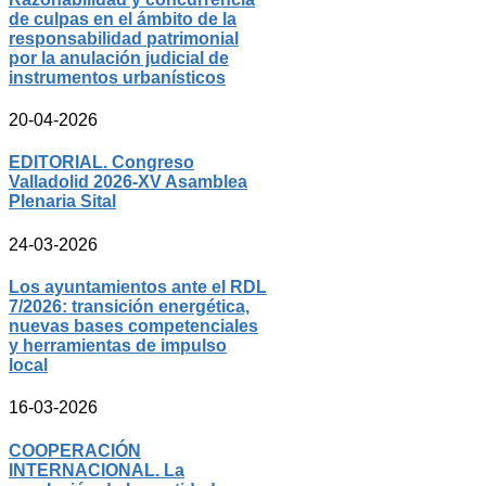
de culpas en el ámbito de la
responsabilidad patrimonial
por la anulación judicial de
instrumentos urbanísticos
20-04-2026
EDITORIAL. Congreso
Valladolid 2026-XV Asamblea
Plenaria Sital
24-03-2026
Los ayuntamientos ante el RDL
7/2026: transición energética,
nuevas bases competenciales
y herramientas de impulso
local
16-03-2026
COOPERACIÓN
INTERNACIONAL. La