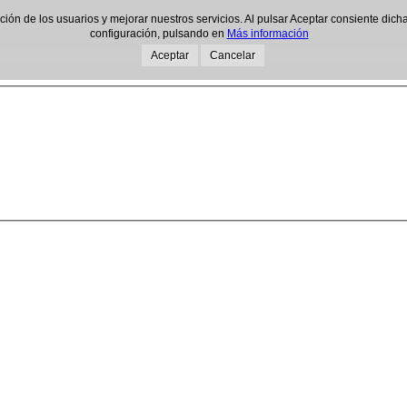
gación de los usuarios y mejorar nuestros servicios. Al pulsar Aceptar consiente d
configuración, pulsando en
Más información
Aceptar
Cancelar