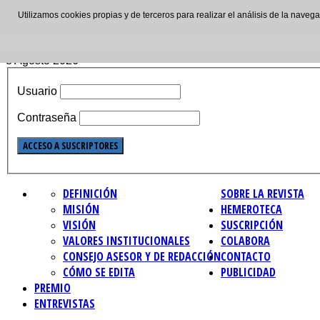
Utilizamos cookies propias y de terceros para realizar el análisis de la nave
ISSN: 2695-4621
8 Agosto 2026
Usuario
Contraseña
DEFINICIÓN
SOBRE LA REVISTA
MISIÓN
HEMEROTECA
VISIÓN
SUSCRIPCIÓN
VALORES INSTITUCIONALES
COLABORA
CONSEJO ASESOR Y DE REDACCIÓN
CONTACTO
CÓMO SE EDITA
PUBLICIDAD
PREMIO
ENTREVISTAS