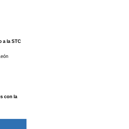
a la STC
León
s con la