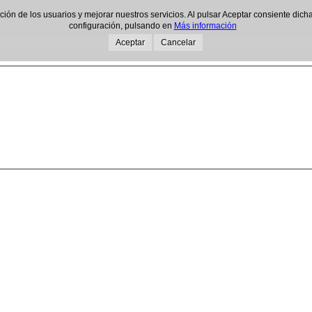
gación de los usuarios y mejorar nuestros servicios. Al pulsar Aceptar consiente d
configuración, pulsando en
Más información
Aceptar
Cancelar