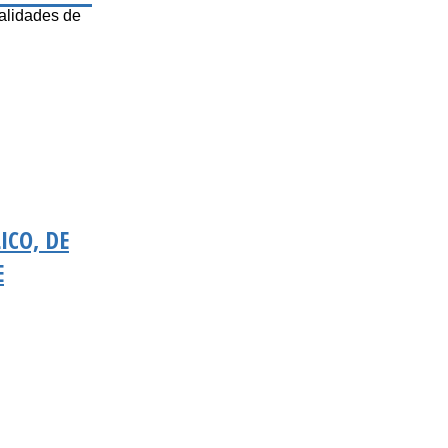
alidades de
ICO, DE
E