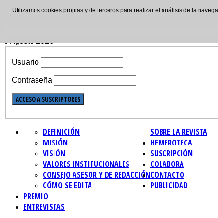
Utilizamos cookies propias y de terceros para realizar el análisis de la nave
ISSN: 2695-4621
6 Agosto 2026
Usuario
Contraseña
DEFINICIÓN
SOBRE LA REVISTA
MISIÓN
HEMEROTECA
VISIÓN
SUSCRIPCIÓN
VALORES INSTITUCIONALES
COLABORA
CONSEJO ASESOR Y DE REDACCIÓN
CONTACTO
CÓMO SE EDITA
PUBLICIDAD
PREMIO
ENTREVISTAS