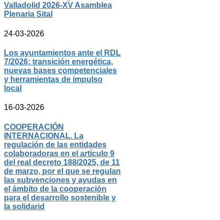
Valladolid 2026-XV Asamblea
Plenaria Sital
24-03-2026
Los ayuntamientos ante el RDL
7/2026: transición energética,
nuevas bases competenciales
y herramientas de impulso
local
16-03-2026
COOPERACIÓN
INTERNACIONAL. La
regulación de las entidades
colaboradoras en el artículo 9
del real decreto 188/2025, de 11
de marzo, por el que se regulan
las subvenciones y ayudas en
el ámbito de la cooperación
para el desarrollo sostenible y
la solidarid