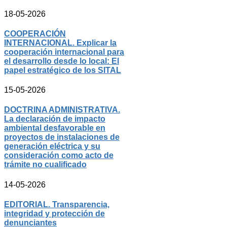
18-05-2026
COOPERACIÓN
INTERNACIONAL. Explicar la
cooperación internacional para
el desarrollo desde lo local: El
papel estratégico de los SITAL
15-05-2026
DOCTRINA ADMINISTRATIVA.
La declaración de impacto
ambiental desfavorable en
proyectos de instalaciones de
generación eléctrica y su
consideración como acto de
trámite no cualificado
14-05-2026
EDITORIAL. Transparencia,
integridad y protección de
denunciantes