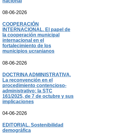
nacional
08-06-2026
COOPERACIÓN
INTERNACIONAL. El papel de
la cooperación municipal
internacional en el
fortalecimiento de los
municipios ucranianos
08-06-2026
DOCTRINA ADMINISTRATIVA.
La reconvención en el
procedimiento contencioso-
administrativo: la STC
161/2025, de 7 de octubre y sus
implicaciones
04-06-2026
EDITORIAL. Sostenibilidad
demográfica