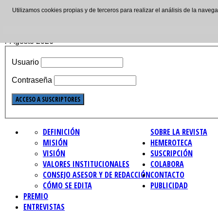
Utilizamos cookies propias y de terceros para realizar el análisis de la nave
ISSN: 2695-4621
7 Agosto 2026
Usuario
Contraseña
DEFINICIÓN
SOBRE LA REVISTA
MISIÓN
HEMEROTECA
VISIÓN
SUSCRIPCIÓN
VALORES INSTITUCIONALES
COLABORA
CONSEJO ASESOR Y DE REDACCIÓN
CONTACTO
CÓMO SE EDITA
PUBLICIDAD
PREMIO
ENTREVISTAS