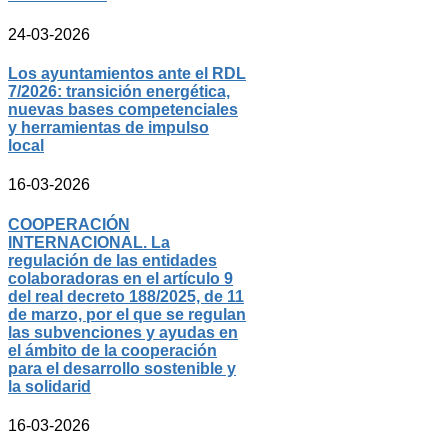
24-03-2026
Los ayuntamientos ante el RDL
7/2026: transición energética,
nuevas bases competenciales
y herramientas de impulso
local
16-03-2026
COOPERACIÓN
INTERNACIONAL. La
regulación de las entidades
colaboradoras en el artículo 9
del real decreto 188/2025, de 11
de marzo, por el que se regulan
las subvenciones y ayudas en
el ámbito de la cooperación
para el desarrollo sostenible y
la solidarid
16-03-2026