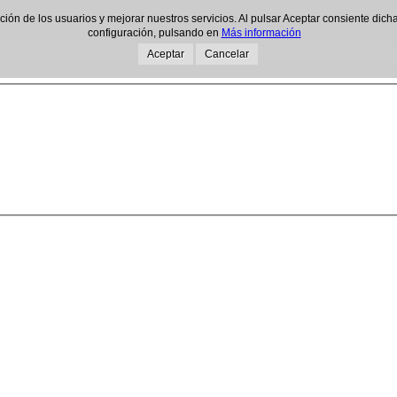
gación de los usuarios y mejorar nuestros servicios. Al pulsar Aceptar consiente d
configuración, pulsando en
Más información
Aceptar
Cancelar