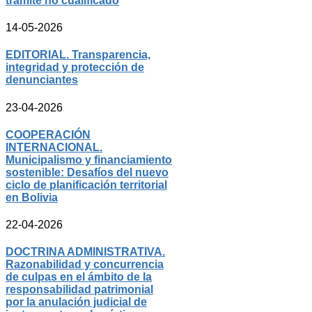
trámite no cualificado
14-05-2026
EDITORIAL. Transparencia,
integridad y protección de
denunciantes
23-04-2026
COOPERACIÓN
INTERNACIONAL.
Municipalismo y financiamiento
sostenible: Desafíos del nuevo
ciclo de planificación territorial
en Bolivia
22-04-2026
DOCTRINA ADMINISTRATIVA.
Razonabilidad y concurrencia
de culpas en el ámbito de la
responsabilidad patrimonial
por la anulación judicial de