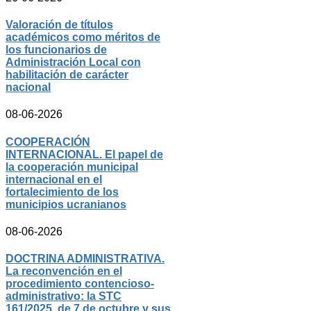
Valoración de títulos
académicos como méritos de
los funcionarios de
Administración Local con
habilitación de carácter
nacional
08-06-2026
COOPERACIÓN
INTERNACIONAL. El papel de
la cooperación municipal
internacional en el
fortalecimiento de los
municipios ucranianos
08-06-2026
DOCTRINA ADMINISTRATIVA.
La reconvención en el
procedimiento contencioso-
administrativo: la STC
161/2025, de 7 de octubre y sus