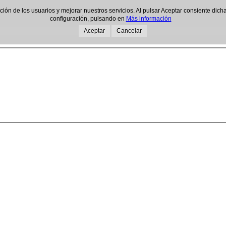
gación de los usuarios y mejorar nuestros servicios. Al pulsar Aceptar consiente d
configuración, pulsando en
Más información
Aceptar
Cancelar