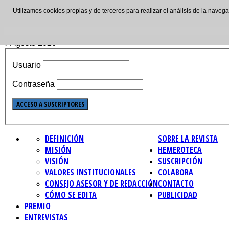
Utilizamos cookies propias y de terceros para realizar el análisis de la nave
ISSN: 2695-4621
7 Agosto 2026
Usuario
Contraseña
DEFINICIÓN
SOBRE LA REVISTA
MISIÓN
HEMEROTECA
VISIÓN
SUSCRIPCIÓN
VALORES INSTITUCIONALES
COLABORA
CONSEJO ASESOR Y DE REDACCIÓN
CONTACTO
CÓMO SE EDITA
PUBLICIDAD
PREMIO
ENTREVISTAS