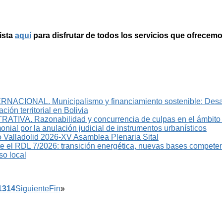
ista
aquí
para disfrutar de todos los servicios que ofrecemo
CIONAL. Municipalismo y financiamiento sostenible: Desaf
ción territorial en Bolivia
IVA. Razonabilidad y concurrencia de culpas en el ámbito 
onial por la anulación judicial de instrumentos urbanísticos
Valladolid 2026-XV Asamblea Plenaria Sital
e el RDL 7/2026: transición energética, nuevas bases competen
so local
13
14
Siguiente
Fin
»