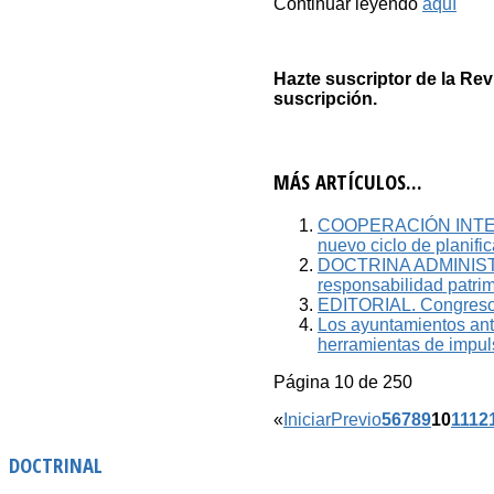
Continuar leyendo
aquí
Hazte suscriptor de la Rev
suscripción.
MÁS ARTÍCULOS...
COOPERACIÓN INTERNA
nuevo ciclo de planifica
DOCTRINA ADMINISTRAT
responsabilidad patrim
EDITORIAL. Congreso 
Los ayuntamientos ant
herramientas de impul
Página 10 de 250
«
Iniciar
Previo
5
6
7
8
9
10
11
12
DOCTRINAL