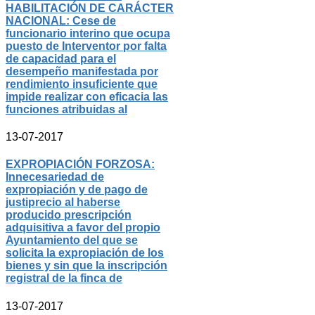
HABILITACIÓN DE CARÁCTER
NACIONAL: Cese de
funcionario interino que ocupa
puesto de Interventor por falta
de capacidad para el
desempeño manifestada por
rendimiento insuficiente que
impide realizar con eficacia las
funciones atribuidas al
13-07-2017
EXPROPIACIÓN FORZOSA:
Innecesariedad de
expropiación y de pago de
justiprecio al haberse
producido prescripción
adquisitiva a favor del propio
Ayuntamiento del que se
solicita la expropiación de los
bienes y sin que la inscripción
registral de la finca de
13-07-2017