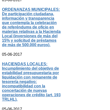
ORDENANZAS MUNICIPALES:
De participación ciudadana,
información y transparencia
que contempla la celebración
de referéndums de oficio en
materias relativas a la Hacienda
Local (inversiones de más del
15% y solicitud de préstamos
de más de 500.000 euros).
05-06-2017
HACIENDAS LOCALES:
Incumplimiento del objetivo de
estabilidad presupuestaria por
liquidación con remanente de
tesorería negativo:
incompatibilidad con la
concertación de nuevas
operaciones de crédito (art. 193
TRLHL).
05-06-2017