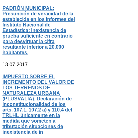
PADRÓN MUNICIPAL:
Presunción de veracidad de la
establecida en los informes del
Instituto Nacional de
Estadística: Inexistencia de
prueba suficiente en contrario
para desvirtuar la cifra
resultante inferior a 20.000
habitantes.
13-07-2017
IMPUESTO SOBRE EL
INCREMENTO DEL VALOR DE
LOS TERRENOS DE
NATURALEZA URBANA
(PLUSVALÍA): Declaración de
inconstitucionalidad de los
arts. 107.1, 107.2 a) y 110.4 del
TRLHL únicamente en la
medida que someten a
tributación situaciones de
inexistencia de in