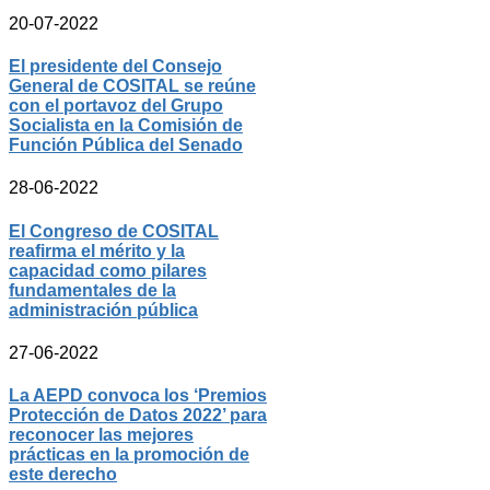
20-07-2022
El presidente del Consejo
General de COSITAL se reúne
con el portavoz del Grupo
Socialista en la Comisión de
Función Pública del Senado
28-06-2022
El Congreso de COSITAL
reafirma el mérito y la
capacidad como pilares
fundamentales de la
administración pública
27-06-2022
La AEPD convoca los ‘Premios
Protección de Datos 2022’ para
reconocer las mejores
prácticas en la promoción de
este derecho