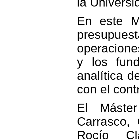
la Univers
En este M
presupues
operaciones
y los fun
analítica d
con el contr
El Máster
Carrasco,
Rocío Cl