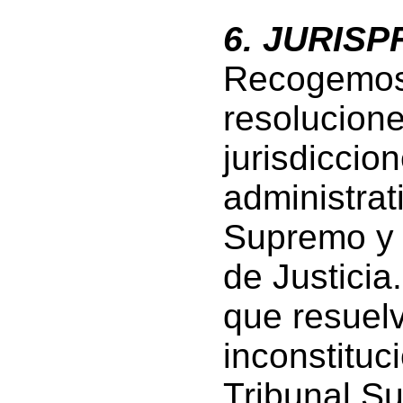
6. JURIS
Recogemos
resolucion
jurisdiccio
administrat
Supremo y 
de Justici
que resuelv
inconstituc
Tribunal Su