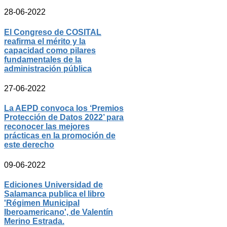
28-06-2022
El Congreso de COSITAL
reafirma el mérito y la
capacidad como pilares
fundamentales de la
administración pública
27-06-2022
La AEPD convoca los ‘Premios
Protección de Datos 2022’ para
reconocer las mejores
prácticas en la promoción de
este derecho
09-06-2022
Ediciones Universidad de
Salamanca publica el libro
'Régimen Municipal
Iberoamericano', de Valentín
Merino Estrada.