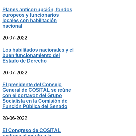
Planes anticorrupción, fondos
europeos y funcionarios
locales con habilitación
nacional
20-07-2022
Los habilitados nacionales y el
buen funcionamiento del
Estado de Derecho
20-07-2022
El presidente del Consejo
General de COSITAL se reúne
con el portavoz del Grupo
Socialista en la Comisión de
Función Pública del Senado
28-06-2022
El Congreso de COSITAL
reafirma el mérito y la