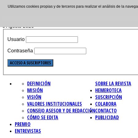
Utilizamos cookies propias y de terceros para realizar el análisis de la nave
ISSN: 2695-4621
9 Agosto 2026
Usuario
Contraseña
DEFINICIÓN
SOBRE LA REVISTA
MISIÓN
HEMEROTECA
VISIÓN
SUSCRIPCIÓN
VALORES INSTITUCIONALES
COLABORA
CONSEJO ASESOR Y DE REDACCIÓN
CONTACTO
CÓMO SE EDITA
PUBLICIDAD
PREMIO
ENTREVISTAS