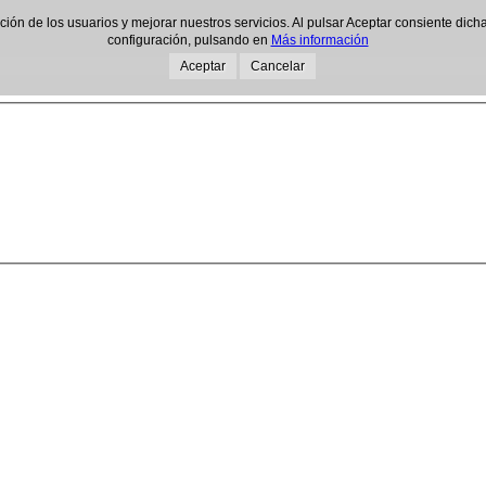
gación de los usuarios y mejorar nuestros servicios. Al pulsar Aceptar consiente d
configuración, pulsando en
Más información
Aceptar
Cancelar