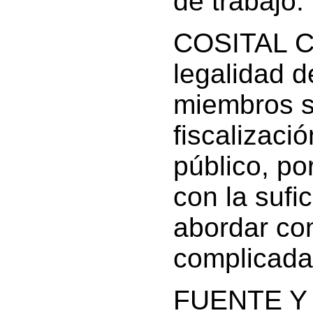
de trabajo.
COSITAL Ci
legalidad d
miembros s
fiscalizació
público, po
con la sufi
abordar con
complicada
FUENTE Y 